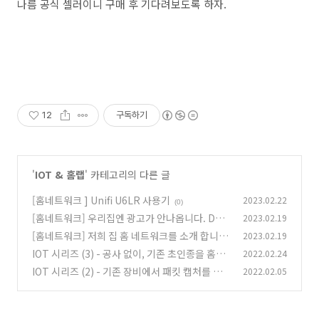
나름 공식 셀러이니 구매 후 기다려보도록 하자.
12
구독하기
'
IOT & 홈랩
' 카테고리의 다른 글
[홈네트워크 ] Unifi U6LR 사용기
2023.02.22
(0)
[홈네트워크] 우리집엔 광고가 안나옵니다. DNS
2023.02.19
광고 차단기
[홈네트워크] 저희 집 홈 네트워크를 소개 합니
2023.02.19
(1)
다.
IOT 시리즈 (3) - 공사 없이, 기존 초인종을 홈킷
2022.02.24
(0)
에 이식 해보자
IOT 시리즈 (2) - 기존 장비에서 패킷 캡처를 해
2022.02.05
(0)
보자
(0)