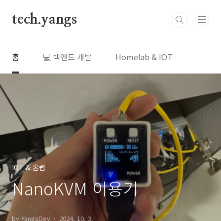
본문 바로가기
tech.yangs
홈
💻 백엔드 개발
Homelab & IOT
IOT & 홈랩
NanoKVM 이용기
by YangsDev
2024. 10. 3.