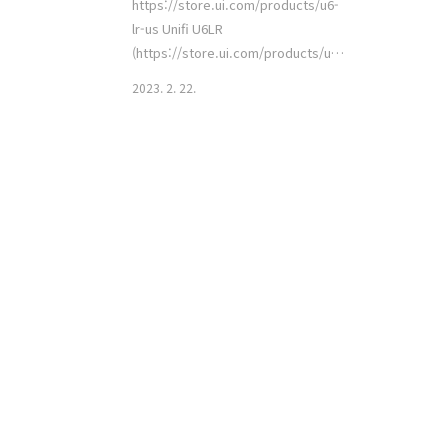
https://store.ui.com/products/u6-
lr-us Unifi U6LR
(https://store.ui.com/products/u6-
lr-us) 모델이다. 해당 장비에 대한 이야기
2023. 2. 22.
를 오늘 해보려고 한다. 이 장비를 선택 한
이유 - WIFI6를 지원 하는 클라이언트 장
비는 많은데 오래 쓴 AP는 지원하지 않는
다. - 어느날 해당 장비가 매우 싼 가격에
올라온다. 못참지 하고 구매함 - 이쁘다 -
화장실에서 와이파이가 잘 터졌으면 좋겠
다 라는 마나님의 요구사항 - 네트워크 구
성도를 이쁘게 잘 생성 해준다. 애들도 애
플의 생태계 처럼 자신의 생태계에서는
매우 호환이 잘되지만, 조금이나마 틀어
지면 바로 재껴버리는게 문제다 문제야.
외관 생각보다 사이즈가 커서 오자마자
당황했는데 갤럭시S22 ..