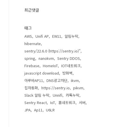
최근댓글
태그
AWS
Unifi AP
EW11
알림누락
hibernate
sentry/22.6.0 (https://sentry.io)"
spring
nanokvm
Sentry DDOS
Firebase
HomeIoT
IOT네트워크
javascript download
방화벽
아루바AP11
DNS광고차단
ikvm
집자동화
https://sentry.io
pikvm
Slack 알림 누락
Unnifi
카톡누락
Sentry React
IoT
홈네트워크
서버
JPA
Ap11
U6LR