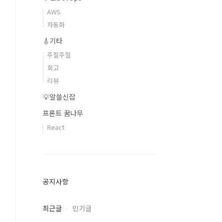
AWS
자동화
🎸기타
주절주절
회고
리뷰
💡알쓸신잡
프론트 꿈나무
React
공지사항
최근글
인기글