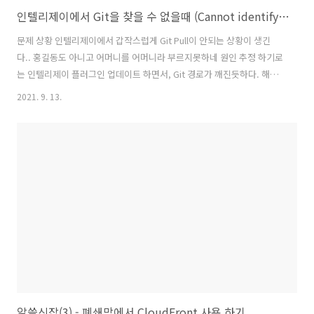
인텔리제이에서 Git을 찾을 수 없을때 (Cannot identify version of git executable: no response)
문제 상황 인텔리제이에서 갑작스럽게 Git Pull이 안되는 상황이 생긴
다.. 홍길동도 아니고 어머니를 어머니라 부르지못하네 원인 추정 하기로
는 인텔리제이 플러그인 업데이트 하면서, Git 경로가 깨진듯하다. 해결
1. 터미널에서 아래와 같이 Git 바이너리의 경로를 확인한다. ``` ➜ ~
2021. 9. 13.
whereis git /usr/bin/git ➜ ~ ``` 2. 인텔리제이 설정 -> Version
Control -> Git -> Path to Git executable 에 경로 변경-> Test -> OK
알쓸신잡(3) - 폐쇄망에서 CloudFront 사용 하기