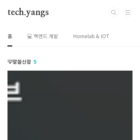
본문 바로가기
tech.yangs
홈
💻 백엔드 개발
Homelab & IOT
💡알쓸신잡
5