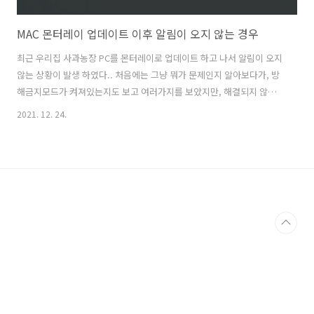
MAC 몬터레이 업데이트 이후 알림이 오지 않는 경우
최근 우리집 사과농장 PC를 몬터레이로 업데이트 하고 나서 알림이 오지
않는 상황이 발생 하였다.. 처음에는 그냥 뭐가 문제인지 알아보다가, 방
해금지모드가 켜져있는지도 보고 여러가지를 보았지만, 해결되지 않았
다. 알림을 다시 수신 받는 방법 먼저 시스템 환경 설정을 들어간다. 그리
2021. 12. 24.
고 "알림 및 집중모드" 에 들어간다. 그리고 오른쪽 하단에 "알림 허
용"이라고 적힌 부분에 "디스플레이를 미러링하거나 공유 할때"가 체크
되어 있는지 확인 하자. 마치며 한동안 이거 때문에 회사알림도 1도 못받
았다. 너무 문제가 많았지만, 알고 봤더니 이 문제는 DispalyLink를 사용
하는 상황에서 발생 하는 케이스 였다 ㅠㅠ 아마 나 처럼 M1 MAC을 사용
하면 비슷한 상황이 자주 있을꺼라 적어본다.