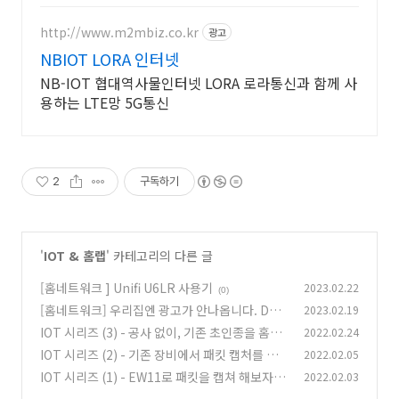
http://www.m2mbiz.co.kr
광고
NBIOT LORA 인터넷
NB-IOT 협대역사물인터넷 LORA 로라통신과 함께 사
용하는 LTE망 5G통신
2
구독하기
'
IOT & 홈랩
' 카테고리의 다른 글
[홈네트워크 ] Unifi U6LR 사용기
2023.02.22
(0)
[홈네트워크] 우리집엔 광고가 안나옵니다. DNS
2023.02.19
광고 차단기
IOT 시리즈 (3) - 공사 없이, 기존 초인종을 홈킷
2022.02.24
(1)
에 이식 해보자
IOT 시리즈 (2) - 기존 장비에서 패킷 캡처를 해
2022.02.05
(0)
보자
IOT 시리즈 (1) - EW11로 패킷을 캡쳐 해보자.
2022.02.03
(0)
(1)