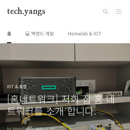
본문 바로가기
tech.yangs
홈
💻 백엔드 개발
Homelab & IOT
IOT & 홈랩
[홈네트워크] 저희 집 홈 네
트워크를 소개 합니다.
by YangsDev
2023. 2. 19.