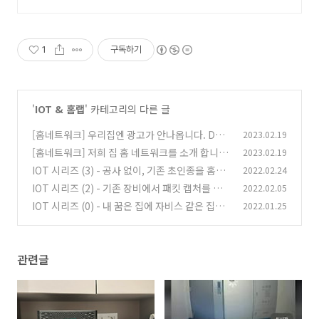
1
구독하기
'
IOT & 홈랩
' 카테고리의 다른 글
[홈네트워크] 우리집엔 광고가 안나옵니다. DNS
2023.02.19
광고 차단기
[홈네트워크] 저희 집 홈 네트워크를 소개 합니
2023.02.19
(1)
다.
IOT 시리즈 (3) - 공사 없이, 기존 초인종을 홈킷
2022.02.24
(0)
에 이식 해보자
IOT 시리즈 (2) - 기존 장비에서 패킷 캡처를 해
2022.02.05
(0)
보자
IOT 시리즈 (0) - 내 꿈은 집에 자비스 같은 집사
2022.01.25
(0)
두기
(0)
관련글