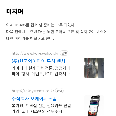
마치며
이제 RS485를 캡쳐 할 준비는 모두 되었다.
다음 편에서는 주방TV를 통한 도어락 오픈 및 캡쳐 하는 방식에
대한 이야기를 해보려고 한다.
http://www.koreawifi.or.kr
광고
(주)한국와이파이 특허,벤처 빠
른상담 가능
와이파이 설계구축 전문, 공공와이
파이, 행사, 이벤트, IOT, 건축시설
어디서나 끊김없이! 와이파이특허
보유, 다양한 시공경험을 가진 전문
성있는 기업
https://oksystems.co.kr
광고
주식회사 오케이시스템
뽑기방, 오락실 전문 신용카드 단말
기와 I.o.T 시스템의 선두주자