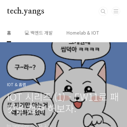
본문 바로가기
tech.yangs
홈
💻 백엔드 개발
Homelab & IOT
IOT & 홈랩
IOT 시리즈 (1) - EW11로 패
킷을 캡쳐 해보자.
by YangsDev
2022. 2. 3.